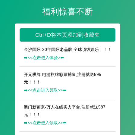
福利惊喜不断
Ctrl+D将本页添加到收藏夹
金沙国际-20年国际老品牌,全球顶级娱乐！！！
➡️<<点击进入体验>⬅️
开元棋牌-电游棋牌彩票捕鱼,注册就送595
元！！！
➡️<<点击进入领取>>⬅️
澳门新葡京-万人在线实力平台,注册就送587
元！！！
➡️<<点击进入领取>>⬅️